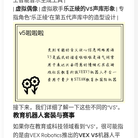
工智能音乐生成工具 |
|
虚拟偶像
| 虚拟歌手
乐正绫的V5声库形象
| 专
指角色"乐正绫"在第五代声库中的造型设计 |
接下来，我们详细了解一下这些不同的“V5”。
教育机器人套装与赛事
如果你在教育或科技领域看到“V5”，很可能指
的是由VEX Robotics推出的
VEX V5
机器人平