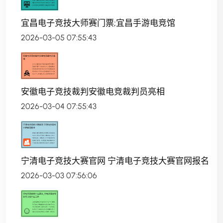
宜昌电子竞技大师赛门票;宜昌手游电竞馆
2026-03-05 07:55:43
安徽电子竞技裁判安徽电竞裁判员亮相
2026-03-04 07:55:43
宁清电子竞技大赛官网 宁清电子竞技大赛官网报名
2026-03-03 07:56:06