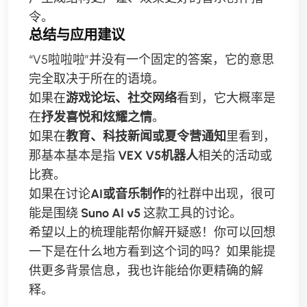
令。
总结与应用建议
“V5啦啦啦”并没有一个固定的答案，它的意思
完全取决于所在的语境。
如果在
游戏论坛、社交网络
看到，它大概率是
在
抒发喜悦和炫耀之情
。
如果在
教育、科技新闻或夏令营通知
里看到，
那基本基本是指
VEX V5机器人
相关的活动或
比赛。
如果在讨论
AI或音乐制作
的社群中出现，很可
能是围绕
Suno AI v5
这款工具的讨论。
希望以上的梳理能帮你解开疑惑！你可以回想
一下是在什么地方看到这个词的吗？如果能提
供更多背景信息，我也许能给你更精确的解
释。