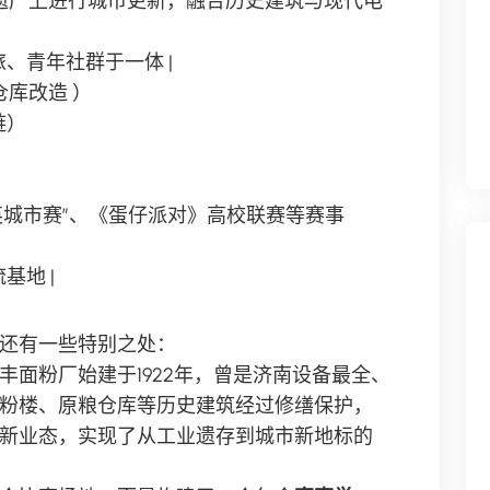
遗产上进行城市更新，融合历史建筑与现代电
、青年社群于一体 |
仓库改造 ）
链）
平精英城市赛”、《蛋仔派对》高校联赛等赛事
基地 |
还有一些特别之处：
丰面粉厂始建于1922年，曾是济南设备最全、
粉楼、原粮仓库等历史建筑经过修缮保护，
新业态，实现了从工业遗存到城市新地标的