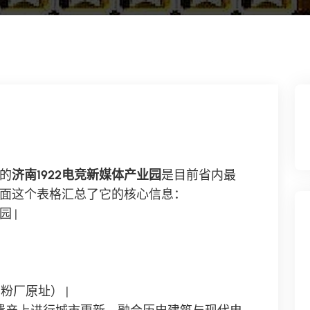
的
济南1922电竞新媒体产业园
是目前省内最
面这个表格汇总了它的核心信息：
 |
粉厂原址） |