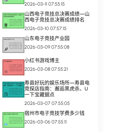
2026-03-11 07:55:15
山西电子竞技总决赛成绩—山
西电子竞技总决赛成绩排名
2026-03-10 07:57:15
山东电子竞技产业园
2026-03-09 07:55:08
小红书游戏博主
2026-03-08 07:55:21
寿县好玩的娱乐场所—寿县电
竞探店指南：邂逅黑虎杀、U
一下宝藏据点
2026-03-07 07:55:05
宿州市电子竞技学费多少钱
2026-03-06 07:55:11