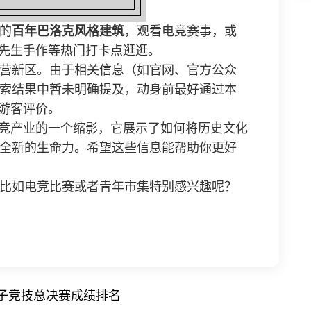
的
百年巴洛克风格建筑
，观看电竞赛事，或
、先生手作等热门打卡点逛逛。
营新区。由于相关信息（如官网、官方公众
索结果中暂未明确提及，动身前最好通过本
和游客评价。
电竞产业的一个缩影，它展示了如何将历史文化
全新的生命力。希望这些信息能帮助你更好
比如电竞比赛或者青年市集特别感兴趣呢？
子竞技总决赛成绩排名