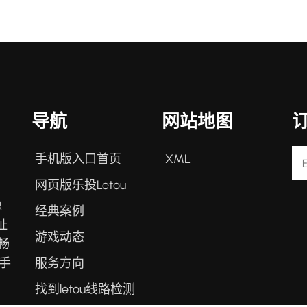
导航
网站地图
手机版入口首页
XML
网页版乐投Letou
稳
经典案例
址
游戏动态
畅
手
服务方向
找到letou线路检测