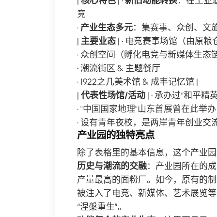
|
核心特色
| •
新旧动能转换
：在工业
竞
•
产业生态多元
：集赛事、众创、文旅
|
主要业态
| • 电竞赛事场馆（由原粮
• 众创空间（孵化电竞与新媒体生态
• 潮流街区 & 主题餐厅
• 1922之几美术馆 & 成丰记忆馆 |
|
代表性场馆/活动
| • 承办过“和
• "中国国家地理"山东首展曾在此举办
• 设有青年夜校，是两岸青年创业交流
产业园的独特亮点
除了表格里的基本信息，这个产业园
历史与潮流的交融
：产业园所在的成
产量最高的面粉厂。如今，原有的制
被注入了电竞、新媒体、艺术展览等
“涅槃重生”。