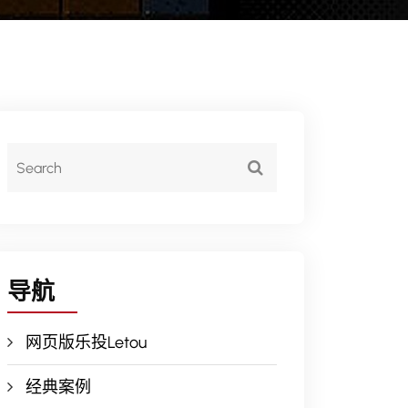
导航
网页版乐投Letou
经典案例