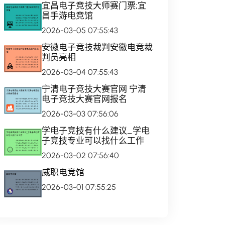
宜昌电子竞技大师赛门票;宜
昌手游电竞馆
2026-03-05 07:55:43
安徽电子竞技裁判安徽电竞裁
判员亮相
2026-03-04 07:55:43
宁清电子竞技大赛官网 宁清
电子竞技大赛官网报名
2026-03-03 07:56:06
学电子竞技有什么建议_学电
子竞技专业可以找什么工作
2026-03-02 07:56:40
威职电竞馆
2026-03-01 07:55:25