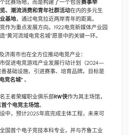
个比赛场地，而是构建了一个包含
赛事举
览、潮流消费和青年社群活动
在内的多元生
业基地
，通过电竞拉近两岸青年的距离。
竞作为重点发展方向。1922电竞新媒体产业园
造“黄河流域电竞名城”愿景中的关键一环。
省及济南市也在全方位推动电竞产业：
市促进电竞游戏产业发展行动计划（2024—
在完善基础设施、引进赛事、培育品牌。目标是
电竞名城”
。
名王者荣耀职业俱乐部
RW侠
作为其主场馆，
东首个电竞主场馆
。
设中，预计2025年底完成主体工程，未来可
全国首个电子竞技本科专业，并与齐鲁工业