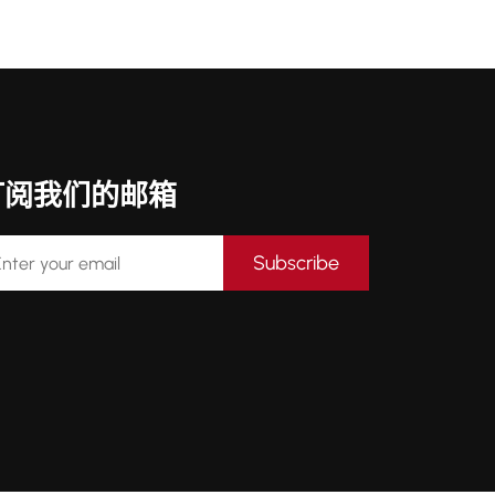
订阅我们的邮箱
Subscribe