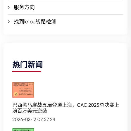
服务方向
找到letou线路检测
热门新闻
巴西黑马鏖战五局登顶上海，CAC 2025总决赛上
演百万美元逆袭
2026-03-12 07:57:24