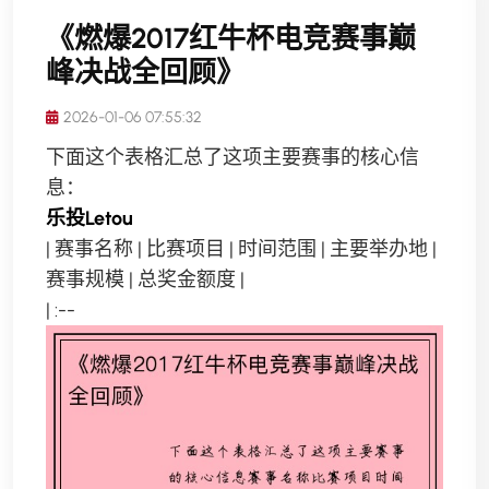
《燃爆2017红牛杯电竞赛事巅
峰决战全回顾》
2026-01-06 07:55:32
下面这个表格汇总了这项主要赛事的核心信
息：
乐投Letou
| 赛事名称 | 比赛项目 | 时间范围 | 主要举办地 |
赛事规模 | 总奖金额度 |
| :--