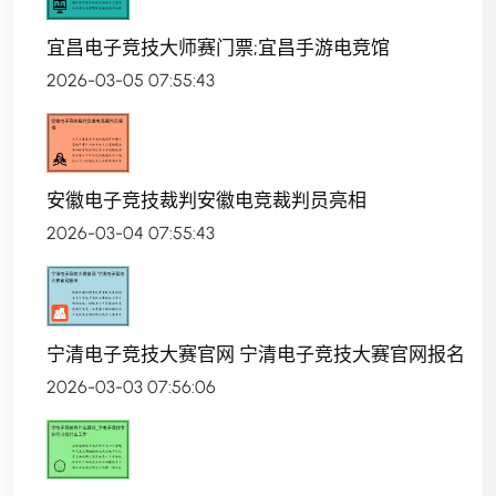
宜昌电子竞技大师赛门票;宜昌手游电竞馆
2026-03-05 07:55:43
安徽电子竞技裁判安徽电竞裁判员亮相
2026-03-04 07:55:43
宁清电子竞技大赛官网 宁清电子竞技大赛官网报名
2026-03-03 07:56:06