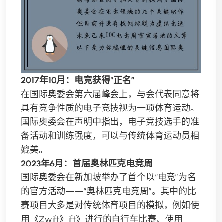
2017年10月：电竞获得“正名”
在国际奥委会第六届峰会上，与会代表同意将
具有竞争性质的电子竞技视为一项体育运动。
国际奥委会在声明中指出，电子竞技选手的准
备活动和训练强度，可以与传统体育运动员相
媲美。
2023年6月：首届奥林匹克电竞周
国际奥委会在新加坡举办了首个以“电竞”为名
的官方活动——“奥林匹克电竞周”。其中的比
赛项目大多是对传统体育项目的模拟，例如使
用《Zwift》ift》进行的自行车比赛、使用