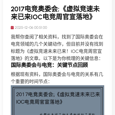
2017电竞奥委会;《虚拟竞速未
来已来IOC电竞周官宣落地》
2025-12-06 00:51:00
我帮你查阅了相关资料，找到了国际奥委会在
电竞领域的几个关键动作，但目前并没有找到
标题为《虚拟竞速未来已来！IOC电竞周官宣
落地》的文章。以下是为你梳理的关键信息：
国际奥委会与电竞：关键节点回顾
根据现有资料，国际奥委会与电竞的关系有几
个重要的时间节点：