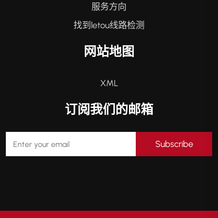
服务方向
找到letou线路检测
网站地图
XML
订阅我们的邮箱
Subscribe