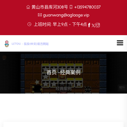
黄山市县库河308号
+13594780037
guanwang@aglaoge.vip
上班时间: 早上9点 - 下午4点
首页
-
经典案例