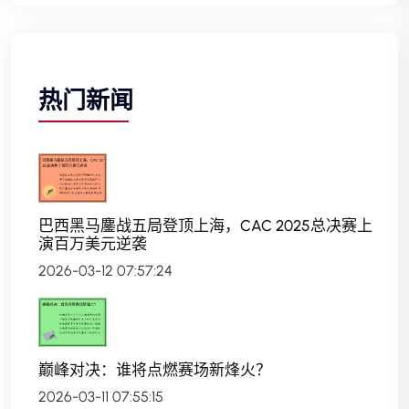
热门新闻
巴西黑马鏖战五局登顶上海，CAC 2025总决赛上
演百万美元逆袭
2026-03-12 07:57:24
巅峰对决：谁将点燃赛场新烽火？
2026-03-11 07:55:15