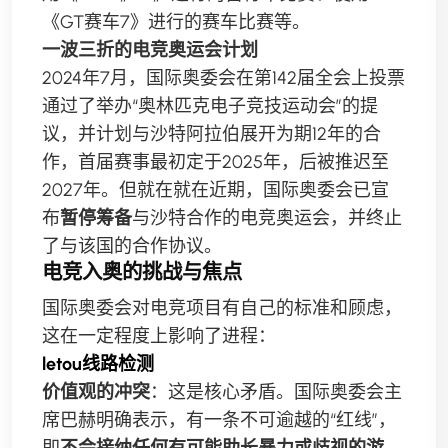
《GT赛车7》进行的赛车比赛等。
一波三折的电竞奥运会计划
2024年7月，国际奥委会在第142届全会上投票
通过了举办“奥林匹克电子竞技运动会”的提
议，并计划与沙特阿拉伯展开为期12年的合
作，首届赛事最初定于2025年，后被推迟至
2027年。但就在就在近期，国际奥委会已宣
布
暂停筹备
与沙特合作的电竞奥运会，并终止
了与该国的合作协议。
电竞入奥的挑战与焦点
国际奥委会对电竞项目有自己的标准和顾虑，
这在一定程度上影响了进程：
letou线路检测
价值观的冲突
：这是核心矛盾。国际奥委会主
席巴赫明确表示，有一条不可逾越的“红线”，
即
不会接纳任何有可能助长暴力或歧视的游