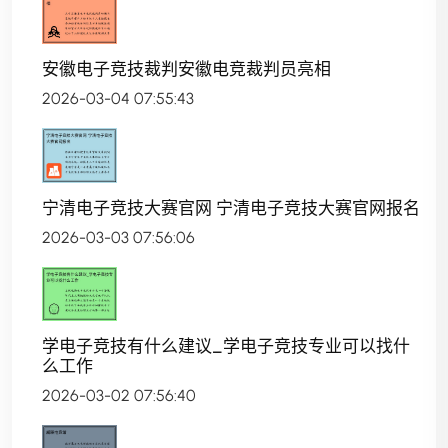
安徽电子竞技裁判安徽电竞裁判员亮相
2026-03-04 07:55:43
宁清电子竞技大赛官网 宁清电子竞技大赛官网报名
2026-03-03 07:56:06
学电子竞技有什么建议_学电子竞技专业可以找什
么工作
2026-03-02 07:56:40