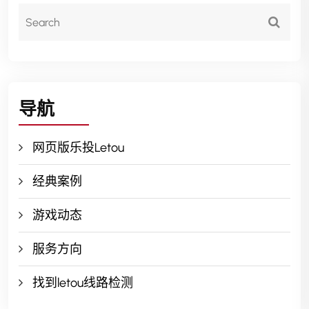
导航
网页版乐投Letou
经典案例
游戏动态
服务方向
找到letou线路检测